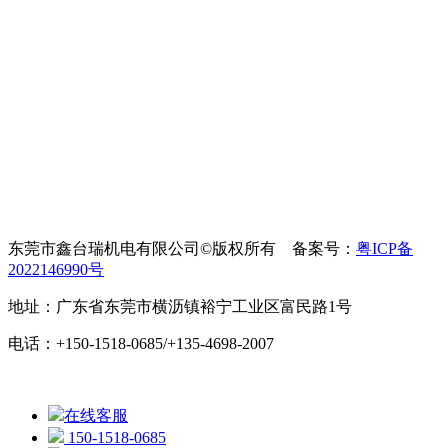
最新动态
常见问答
下载中心
台湾聚盛VGM伺服行星减速机
鑫台瑞TR斜齿伺服行星减速机
鑫台瑞直齿伺服行星减速机
中空旋转平台
联系我们
在线留言
联系方式
东莞市鑫台瑞机电有限公司©版权所有 备案号：
粤ICP备
2022146990号
地址：广东省东莞市横沥镇裕宁工业区富民路1号
电话：+150-1518-0685/+135-4698-2007
在线客服
150-1518-0685