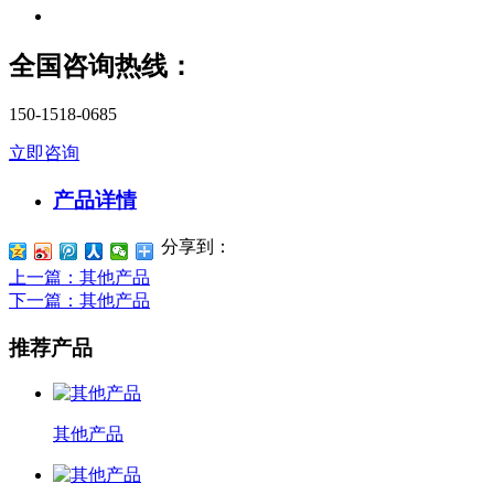
全国咨询热线：
150-1518-0685
立即咨询
产品详情
分享到：
上一篇
：其他产品
下一篇
：其他产品
推荐产品
其他产品