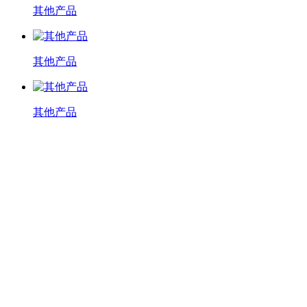
其他产品
其他产品
其他产品
关于我们
公司简介
实力展示
合作客户
产品展示
台湾聚盛VGM伺服行星减速机
鑫台瑞TR斜齿伺服行星减速机
鑫台瑞直齿伺服行星减速机
中空旋转平台
其他产品
新闻动态
行业新闻