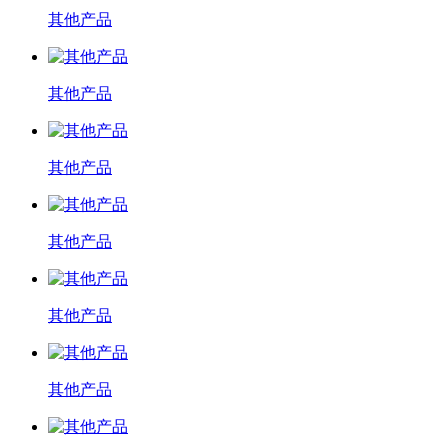
其他产品
其他产品
其他产品
其他产品
其他产品
其他产品