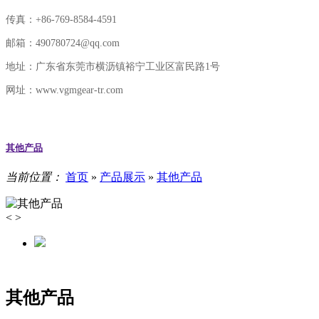
传真：+86-769-8584-4591
邮箱：490780724@qq.com
地址：广东省东莞市横沥镇裕宁工业区富民路1号
网址：www.vgmgear-tr.com
其他产品
当前位置：
首页
»
产品展示
»
其他产品
<
>
其他产品