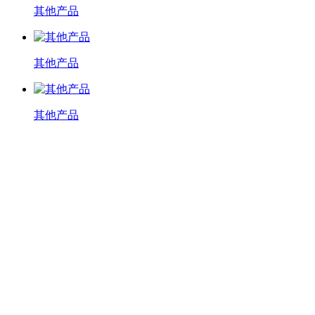
其他产品
其他产品
其他产品
关于我们
公司简介
实力展示
合作客户
产品展示
台湾聚盛VGM伺服行星减速机
鑫台瑞TR斜齿伺服行星减速机
鑫台瑞直齿伺服行星减速机
中空旋转平台
其他产品
新闻动态
行业新闻